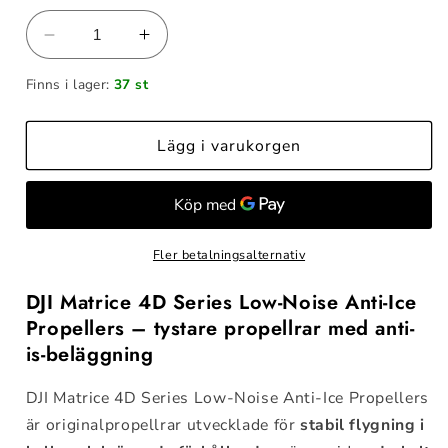
Minska
Öka
kvantitet
kvantitet
Finns i lager:
37 st
för
för
DJI
DJI
Matrice
Matrice
Lägg i varukorgen
4D
4D
Series
Series
Low-
Low-
Noise
Noise
Anti-
Anti-
Fler betalningsalternativ
lce
lce
DJI Matrice 4D Series Low-Noise Anti-Ice
Propellers – tystare propellrar med anti-
is-beläggning
DJI Matrice 4D Series Low-Noise Anti-Ice Propellers
är originalpropellrar utvecklade för
stabil flygning i