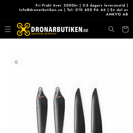
vidare
Fri Frakt över 2000kr | 3-5 dagars leveranstid |
till
Info@dronarbutiken.se | Tel: 010 405 96 66 | En del av
AMKVO AB
innehåll
Varukor
 vidare till
roduktinformation