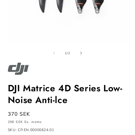
Öppna
mediet
m
1
av
1
/
2
i
i
modalfönster
m
DJI Matrice 4D Series Low-
Noise Anti-lce
Ordinarie
370 SEK
pris
296 SEK
Ex. moms
SKU: CP.EN.00000624.01