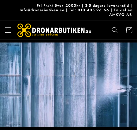
vidare
Fri Frakt över 2000kr | 3-5 dagars leveranstid |
till
Info@dronarbutiken.se | Tel: 010 405 96 66 | En del av
AMKVO AB
innehåll
Varukor