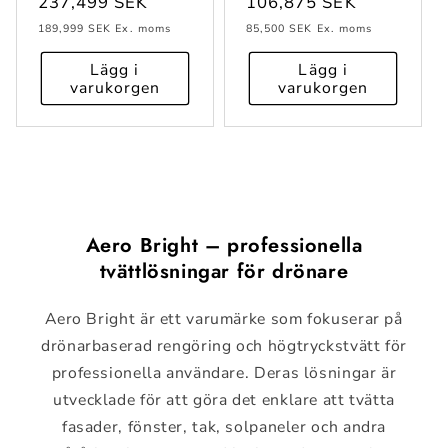
Ordinarie
237,499 SEK
Ordinarie
106,875 SEK
pris
pris
189,999 SEK
Ex. moms
85,500 SEK
Ex. moms
Lägg i
Lägg i
varukorgen
varukorgen
Aero Bright – professionella
tvättlösningar för drönare
Aero Bright är ett varumärke som fokuserar på
drönarbaserad rengöring och högtryckstvätt för
professionella användare. Deras lösningar är
utvecklade för att göra det enklare att tvätta
fasader, fönster, tak, solpaneler och andra