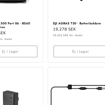
e 300 Part 06 - BS60
DJI AGRAS T30 - Batteriladdare
tion
Ordinarie
19,278 SEK
e
SEK
pris
15,422 SEK
Ex. moms
Ex. moms
Ej i lager
Ej i lager