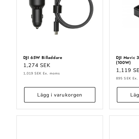
DJI 65W Billaddare
DJI Mavic 
(100W)
Ordinarie
1,274 SEK
Ordinari
1,119 S
pris
1,019 SEK
Ex. moms
pris
895 SEK
Ex.
Lägg i varukorgen
Läg