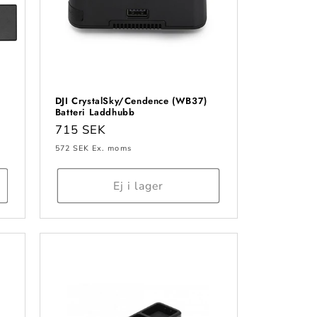
DJI CrystalSky/Cendence (WB37)
Batteri Laddhubb
Ordinarie
715 SEK
pris
572 SEK
Ex. moms
Ej i lager