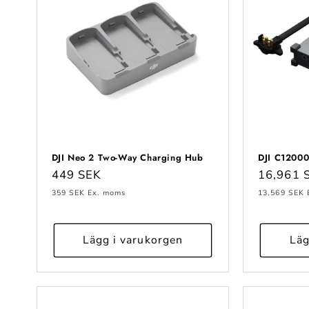
DJI Neo 2 Two-Way Charging Hub
DJI C12000
Ordinarie
449 SEK
Ordinari
16,961 
pris
pris
359 SEK
Ex. moms
13,569 SEK
Lägg i varukorgen
Läg