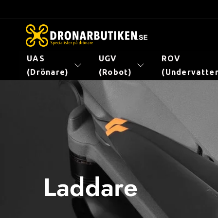
vidare
till
innehåll
UAS
UGV
ROV
(Drönare)
(Robot)
(Undervatte
Laddare