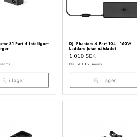
ter S1 Part 4 Intelligent
DJI Phantom 4 Part 104 - 160W
arger
Laddare (utan nätsladd)
e
Ordinarie
1,010 SEK
pris
 moms
808 SEK
Ex. moms
Ej i lager
Ej i lager