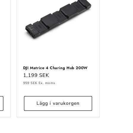
DJI Matrice 4 Charing Hub 200W
Ordinarie
1,199 SEK
pris
959 SEK
Ex. moms
Lägg i varukorgen