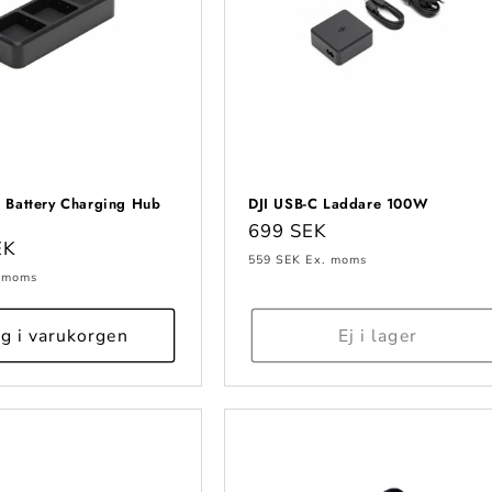
3 Battery Charging Hub
DJI USB-C Laddare 100W
Ordinarie
699 SEK
e
EK
pris
559 SEK
Ex. moms
 moms
g i varukorgen
Ej i lager