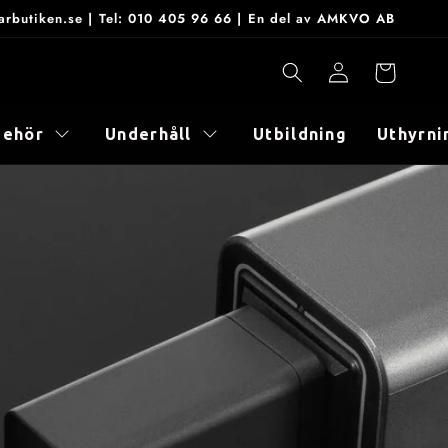
onarbutiken.se | Tel: 010 405 96 66 | En del av AMKVO AB
Logga
Varukorg
in
behör
Underhåll
Utbildning
Uthyrni