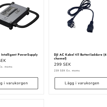
 Intelligent PowerSupply
DJI AC Kabel till Batteriladdare (4
channel)
e
SEK
Ordinarie
299 SEK
Ex. moms
pris
239 SEK
Ex. moms
g i varukorgen
Lägg i varukorgen