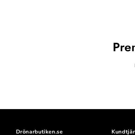
Pre
Drönarbutiken.se
Kundtjä