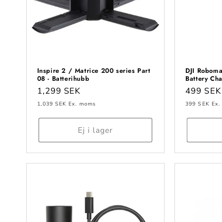
Inspire 2 / Matrice 200 series Part
DJI Robomas
08 - Batterihubb
Battery Ch
Ordinarie
1,299 SEK
Ordinari
499 SEK
pris
pris
1,039 SEK
Ex. moms
399 SEK
Ex.
Ej i lager