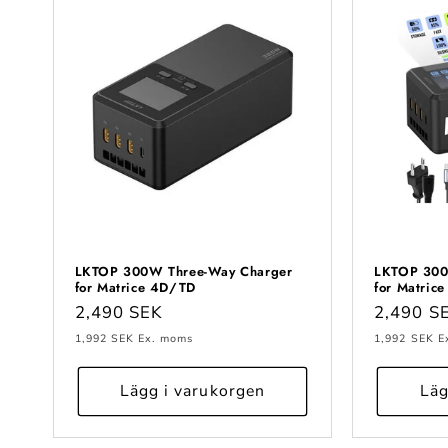
LKTOP 300W Three-Way Charger
LKTOP 300
for Matrice 4D/TD
for Matrice
Ordinarie
2,490 SEK
Ordinari
2,490 S
pris
pris
1,992 SEK
Ex. moms
1,992 SEK
E
Lägg i varukorgen
Läg