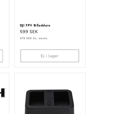
DJI FPV Billaddare
Ordinarie
599 SEK
pris
479 SEK
Ex. moms
Ej i lager