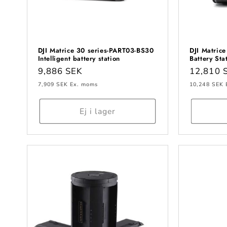
DJI Matrice 30 series-PART03-BS30
DJI Matric
Intelligent battery station
Battery Sta
Ordinarie
9,886 SEK
Ordinari
12,810 
pris
pris
7,909 SEK
Ex. moms
10,248 SEK
Ej i lager