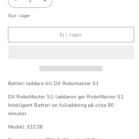
Minska
Öka
kvantitet
kvantitet
Slut i lager
för
för
DJI
DJI
Robomaster
Robomaster
Ej i lager
S1
S1
Part
Part
4
4
Intelligent
Intelligent
Battery
Battery
Charger
Charger
Batteri laddare till DJI Robomaster S1
DJI RoboMaster S1-laddaren ger RoboMaster S1
Intelligent Batteri en fulladdning på cirka 90
minuter.
Modell: E1C28