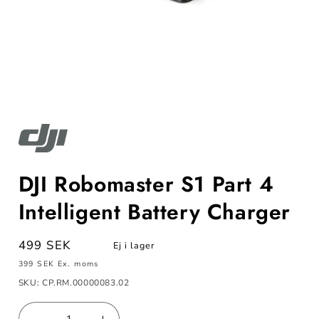
Öppna
mediet
1
i
modalfönster
DJI Robomaster S1 Part 4
Intelligent Battery Charger
Ordinarie
499 SEK
Ej i lager
pris
399 SEK
Ex. moms
SKU: CP.RM.00000083.02