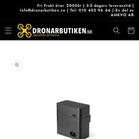
vidare
Fri Frakt över 2000kr | 3-5 dagars leveranstid |
till
Info@dronarbutiken.se | Tel: 010 405 96 66 | En del av
AMKVO AB
innehåll
Varukor
 vidare till
roduktinformation