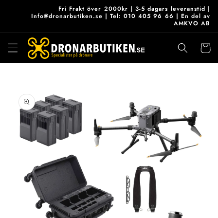
vidare
Fri Frakt över 2000kr | 3-5 dagars leveranstid |
till
Info@dronarbutiken.se | Tel: 010 405 96 66 | En del av
AMKVO AB
innehåll
Varukor
 vidare till
roduktinformation