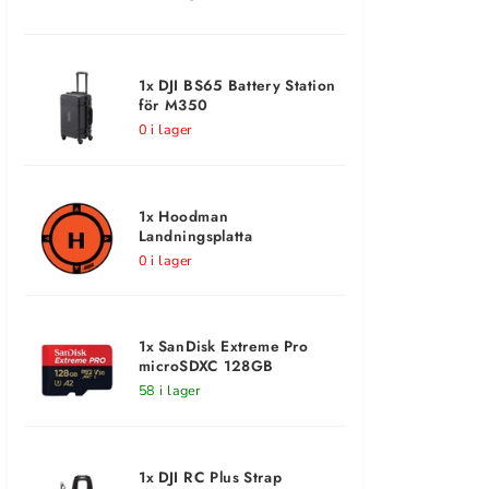
1x DJI BS65 Battery Station
för M350
0 i lager
1x Hoodman
Landningsplatta
0 i lager
1x SanDisk Extreme Pro
microSDXC 128GB
58 i lager
1x DJI RC Plus Strap