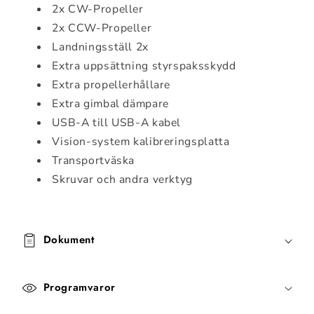
2x CW-Propeller
o
m
2x CCW-Propeller
k
Landningsställ 2x
a
Extra uppsättning styrspaksskydd
n
Extra propellerhållare
d
Extra gimbal dämpare
ö
USB-A till USB-A kabel
l
Vision-system kalibreringsplatta
j
Transportväska
a
Skruvar och andra verktyg
s
Dokument
Programvaror