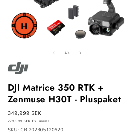
Öppna
mediet
m
1
av
1
/
4
i
i
modalfönster
m
DJI Matrice 350 RTK +
Zenmuse H30T - Pluspaket
Ordinarie
349,999 SEK
pris
279,999 SEK
Ex. moms
SKU: CB.202305120620