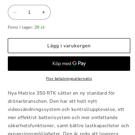
Minska
Öka
kvantitet
kvantitet
Finns i lager:
29 st
för
för
DJI
DJI
Matrice
Matrice
Lägg i varukorgen
350
350
RTK
RTK
+
+
Zenmuse
Zenmuse
H30T
H30T
Fler betalningsalternativ
-
-
Pluspaket
Pluspaket
Nya Matrice 350 RTK sätter en ny standard för
drönarbranschen. Den har ett helt nytt
videosändningssystem och kontrollupplevelse, ett
mer effektivt batterisystem och mer omfattande
säkerhetsfunktioner, samt bättre lastkapaciteter och
expansionsmöjligheter.
Den är redo att leverera