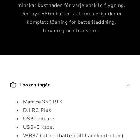
minskar kostnaden för varje enskild flygning.
Den nya BS65 batteristationen erbjuder en
komplett lösning för batteriladdning,
förvaring och transport.
I
n
I boxen ingår
n
e
Matrice 350 RTK
h
DJI RC Plus
å
USB-laddare
l
USB-C kabel
l
WB37 batteri (batteri till handkontrollen)
s