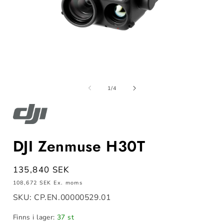
Öppna
mediet
m
1
av
1
/
4
i
i
modalfönster
m
DJI Zenmuse H30T
Ordinarie
135,840 SEK
pris
108,672 SEK
Ex. moms
SKU: CP.EN.00000529.01
Finns i lager:
37 st