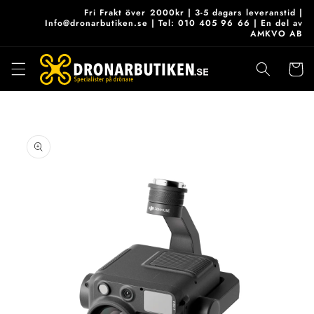
vidare
Fri Frakt över 2000kr | 3-5 dagars leveranstid |
till
Info@dronarbutiken.se | Tel: 010 405 96 66 | En del av
AMKVO AB
innehåll
Varukor
 vidare till
roduktinformation