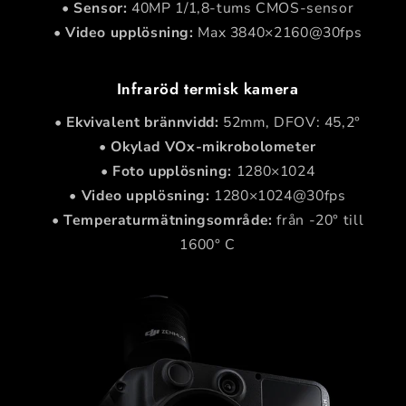
•
Sensor:
40MP 1/1,8-tums CMOS-sensor
•
Video upplösning:
Max 3840×2160@30fps
Infraröd termisk kamera
•
Ekvivalent brännvidd:
52mm, DFOV: 45,2°
•
Okylad VOx-mikrobolometer
•
Foto upplösning:
1280×1024
•
Video upplösning:
1280×1024@30fps
•
Temperaturmätningsområde:
från -20° till
1600° C