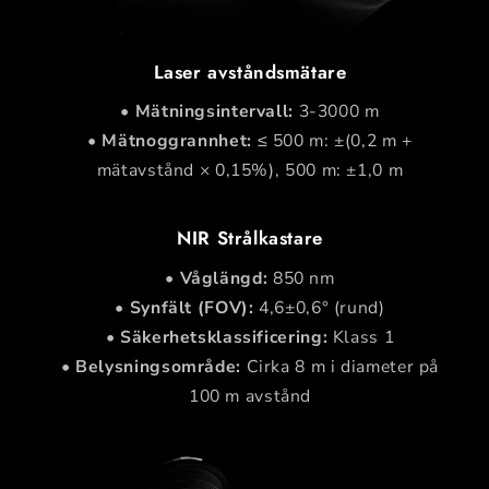
Laser avståndsmätare
•
Mätningsintervall:
3-3000 m
•
Mätnoggrannhet:
≤ 500 m: ±(0,2 m +
mätavstånd × 0,15%), 500 m: ±1,0 m
NIR Strålkastare
•
Våglängd:
850 nm
•
Synfält (FOV):
4,6±0,6° (rund)
•
Säkerhetsklassificering:
Klass 1
•
Belysningsområde:
Cirka 8 m i diameter på
100 m avstånd