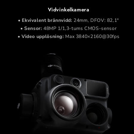
Vidvinkelkamera
•
Ekvivalent brännvidd:
24mm, DFOV: 82,1°
•
Sensor:
48MP 1/1,3-tums CMOS-sensor
•
Video upplösning:
Max 3840×2160@30fps