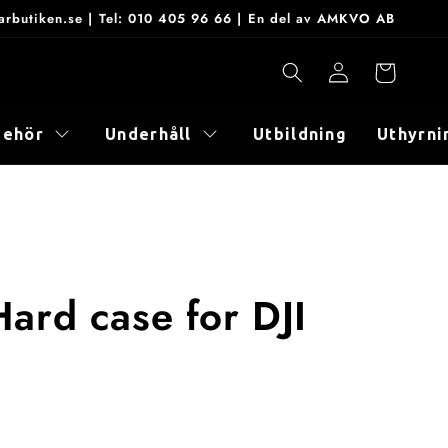
onarbutiken.se | Tel: 010 405 96 66 | En del av AMKVO AB
Logga
Varukorg
in
behör
Underhåll
Utbildning
Uthyrni
ard case for DJI