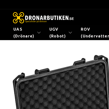
vidare
till
innehåll
UAS
UGV
ROV
(Drönare)
(Robot)
(Undervatte
Gå vidare till
produktinformation