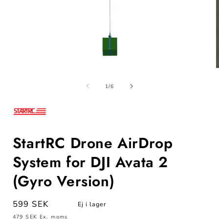
Öppna
mediet
m
1
av
1
/
6
i
i
modalfönster
m
StartRC Drone AirDrop
System for DJI Avata 2
(Gyro Version)
Ordinarie
599 SEK
Ej i lager
pris
479 SEK
Ex. moms