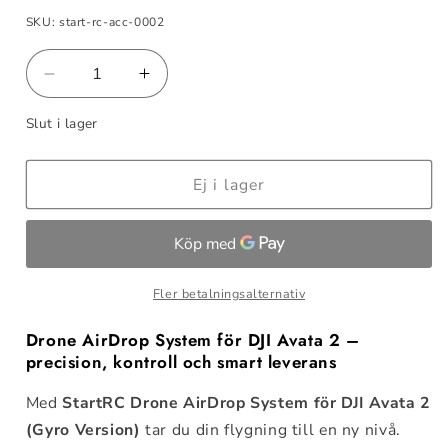
SKU: start-rc-acc-0002
Minska
Öka
kvantitet
kvantitet
Slut i lager
för
för
StartRC
StartRC
Drone
Drone
Ej i lager
AirDrop
AirDrop
System
System
for
for
DJI
DJI
Avata
Avata
Fler betalningsalternativ
2
2
(Gyro
(Gyro
Drone AirDrop System för DJI Avata 2 –
Version)
Version)
precision, kontroll och smart leverans
Med
StartRC Drone AirDrop System för DJI Avata 2
(Gyro Version)
tar du din flygning till en ny nivå.