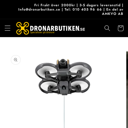
vidare
Fri Frakt över 2000kr | 3-5 dagars leveranstid |
till
Info@dronarbutiken.se | Tel: 010 405 96 66 | En del av
AMKVO AB
innehåll
Varukor
 vidare till
roduktinformation