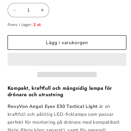
Minska
Öka
kvantitet
kvantitet
Finns i lager:
2 st
för
för
RovyVon
RovyVon
Angel
Angel
Lägg i varukorgen
Eyes
Eyes
E30
E30
tactical
tactical
light
light
Kompakt, kraftfull och mångsidig lampa för
drönare och utrustning
RovyVon Angel Eyes E30 Tactical Light
är en
kraftfull och pålitlig LED-ficklampa som passar
perfekt för montering på drönare med kompatibelt
fäste (fäste köps separat), samt för generell