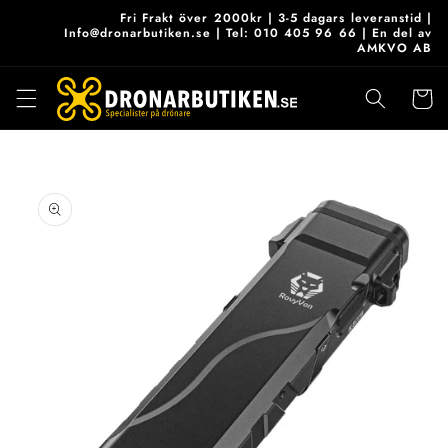
vidare
Fri Frakt över 2000kr | 3-5 dagars leveranstid |
till
Info@dronarbutiken.se | Tel: 010 405 96 66 | En del av
AMKVO AB
innehåll
Varukor
 vidare till
roduktinformation