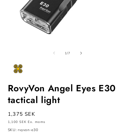
Öppna
mediet
m
1
av
1
/
7
i
i
modalfönster
m
RovyVon Angel Eyes E30
tactical light
Ordinarie
1,375 SEK
pris
1,100 SEK
Ex. moms
SKU: rvyvon-e30