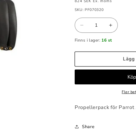
pris
824 SEK
Ex. moms
SKU: PF070320
Minska
Öka
kvantitet
kvantitet
Finns i lager:
16 st
för
för
Parrot
Parrot
ANAFI
ANAFI
Lägg 
USA
USA
Propeller
Propeller
Pack
Pack
Fler be
Propellerpack för Parrot
Share