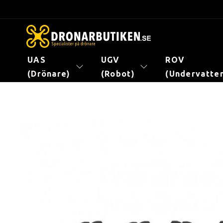
vidare
till
innehåll
UAS
UGV
ROV
(Drönare)
(Robot)
(Undervatte
Gå vidare till
produktinformation