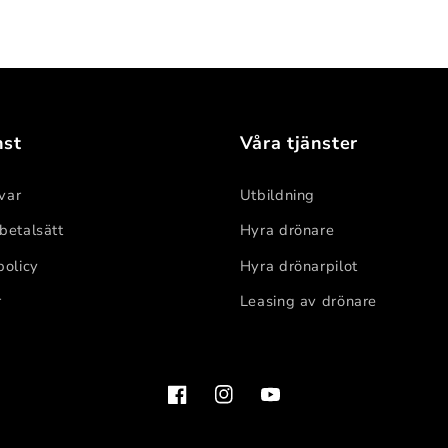
nst
Våra tjänster
var
Utbildning
 betalsätt
Hyra drönare
policy
Hyra drönarpilot
r
Leasing av drönare
Facebook
Instagram
YouTube