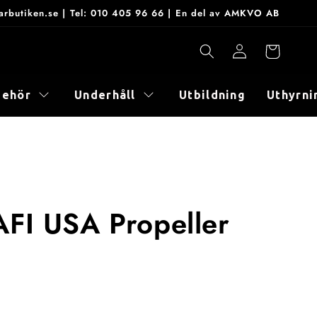
onarbutiken.se | Tel: 010 405 96 66 | En del av AMKVO AB
Logga
Varukorg
in
behör
Underhåll
Utbildning
Uthyrni
AFI USA Propeller