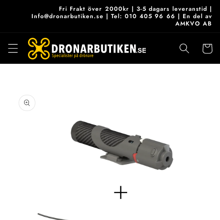
vidare
Fri Frakt över 2000kr | 3-5 dagars leveranstid |
till
Info@dronarbutiken.se | Tel: 010 405 96 66 | En del av
AMKVO AB
innehåll
Varukor
 vidare till
roduktinformation