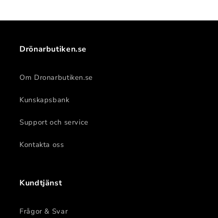
3
3
C5
C5
(Mavic
(Mavic
3E/T/M/Pro/Pro
3E/T/M/Pro/Pro
Ciné)
Ciné)
Drönarbutiken.se
Om Dronarbutiken.se
Kunskapsbank
Support och service
Kontakta oss
Kundtjänst
Frågor & Svar