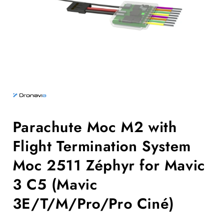
Öppna
mediet
1
i
modalfönster
Parachute Moc M2 with
Flight Termination System
Moc 2511 Zéphyr for Mavic
3 C5 (Mavic
3E/T/M/Pro/Pro Ciné)