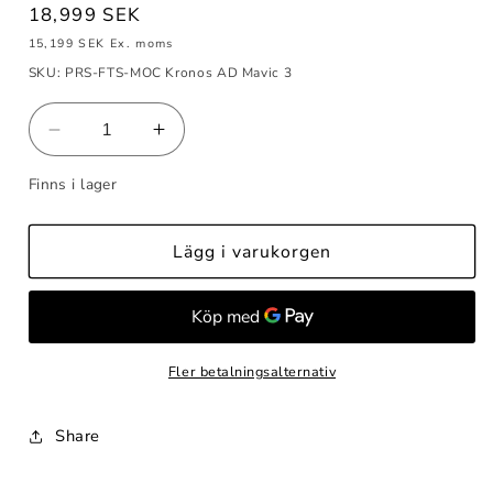
Ordinarie
18,999 SEK
pris
15,199 SEK
Ex. moms
SKU: PRS-FTS-MOC Kronos AD Mavic 3
Minska
Öka
kvantitet
kvantitet
Finns i lager
för
för
Parachute
Parachute
Moc
Moc
Lägg i varukorgen
M2
M2
with
with
Flight
Flight
Termination
Termination
System
System
Fler betalningsalternativ
Moc
Moc
2511
2511
Zéphyr
Zéphyr
Share
for
for
Mavic
Mavic