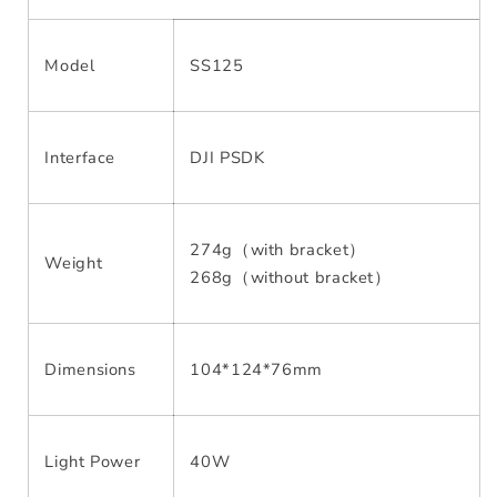
Model
SS125
Interface
DJI PSDK
274g（with bracket）
Weight
268g（without bracket）
Dimensions
104*124*76mm
Light Power
40W