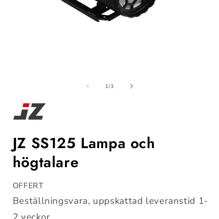
Öppna
mediet
m
1
av
1
/
3
i
i
modalfönster
m
JZ SS125 Lampa och
högtalare
OFFERT
Beställningsvara, uppskattad leveranstid 1-
2 veckor