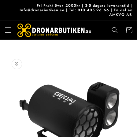
vidare
Fri Frakt över 2000kr | 3-5 dagars leveranstid |
till
Info@dronarbutiken.se | Tel: 010 405 96 66 | En del av
AMKVO AB
innehåll
Varukor
 vidare till
roduktinformation