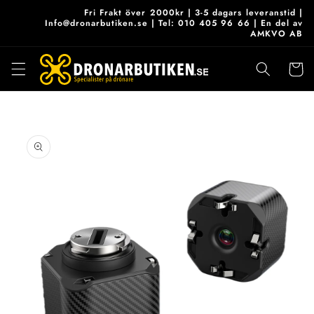
vidare
Fri Frakt över 2000kr | 3-5 dagars leveranstid |
till
Info@dronarbutiken.se | Tel: 010 405 96 66 | En del av
AMKVO AB
innehåll
Varukor
 vidare till
roduktinformation