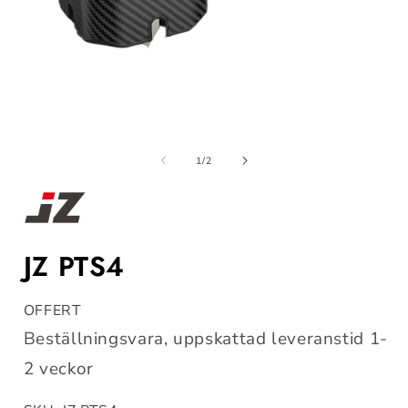
Öppna
mediet
m
1
av
1
/
2
i
i
modalfönster
m
JZ PTS4
OFFERT
Beställningsvara, uppskattad leveranstid 1-
2 veckor