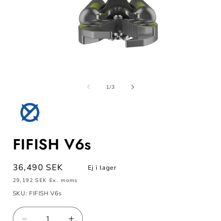
Öppna
mediet
m
1
av
1
/
3
i
i
modalfönster
m
FIFISH V6s
Ordinarie
36,490 SEK
Ej i lager
pris
29,192 SEK
Ex. moms
SKU: FIFISH V6s