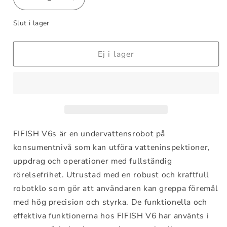
Minska
Öka
kvantitet
kvantitet
Slut i lager
för
för
FIFISH
FIFISH
V6s
V6s
Ej i lager
FIFISH V6s är en undervattensrobot på
konsumentnivå som kan utföra vatteninspektioner,
uppdrag och operationer med fullständig
rörelsefrihet. Utrustad med en robust och kraftfull
robotklo som gör att användaren kan greppa föremål
med hög precision och styrka. De funktionella och
effektiva funktionerna hos FIFISH V6 har använts i