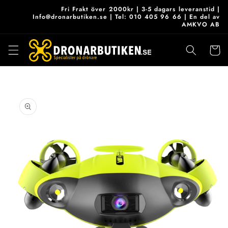
vidare
Fri Frakt över 2000kr | 3-5 dagars leveranstid |
till
Info@dronarbutiken.se | Tel: 010 405 96 66 | En del av
AMKVO AB
innehåll
Varukor
 vidare till
roduktinformation