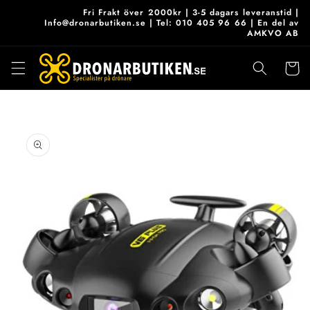
vidare
Fri Frakt över 2000kr | 3-5 dagars leveranstid |
till
Info@dronarbutiken.se | Tel: 010 405 96 66 | En del av
AMKVO AB
innehåll
Varukor
 vidare till
roduktinformation