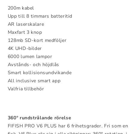
200m kabel
Upp till 8 timmars batteritid
AR laserskalare
Maxfart 3 knop
128mb SD-kort medföljer
4K UHD-bilder
6000 lumen lampor
Avstånds- och höjdlås
Smart kollisionsundvikande
All inclusive smart app
Valfria tillbehör
360° rundstrålande rörelse
FIFISH PRO V6 PLUS har 6 frihetsgrader. Fri som en
fisk, V6 Plus rör sig i alla riktningar: 360° rotation, i