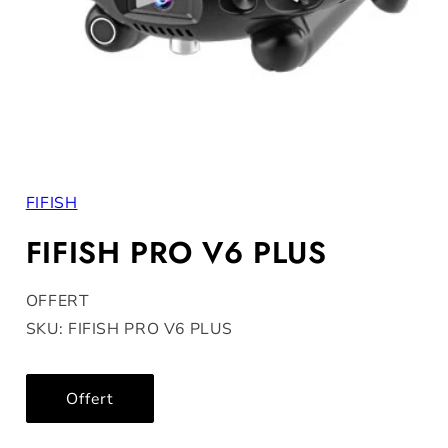
Öppna
mediet
1
FIFISH
i
modalfönster
FIFISH PRO V6 PLUS
OFFERT
SKU: FIFISH PRO V6 PLUS
Offert