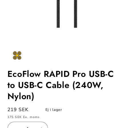
Öppna
mediet
1
i
modalfönster
EcoFlow RAPID Pro USB-C
to USB-C Cable (240W,
Nylon)
Ordinarie
219 SEK
Ej i lager
pris
175 SEK
Ex. moms