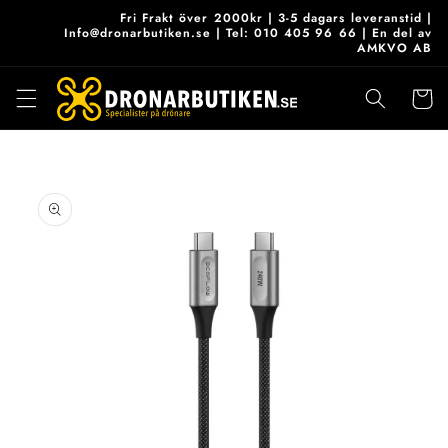
vidare
Fri Frakt över 2000kr | 3-5 dagars leveranstid |
till
Info@dronarbutiken.se | Tel: 010 405 96 66 | En del av
AMKVO AB
innehåll
Varukor
 vidare till
roduktinformation