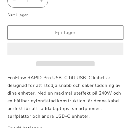
Minska
Öka
kvantitet
kvantitet
Slut i lager
för
för
EcoFlow
EcoFlow
RAPID
RAPID
Ej i lager
Pro
Pro
USB-
USB-
C
C
to
to
USB-
USB-
C
C
Cable
Cable
EcoFlow RAPID Pro USB-C till USB-C kabel är
(240W,
(240W,
Nylon)
Nylon)
designad för att stödja snabb och säker laddning av
dina enheter. Med en maximal uteffekt på 240W och
en hållbar nylonflätad konstruktion, är denna kabel
perfekt för att ladda laptops, smartphones,
surfplattor och andra USB-C enheter.