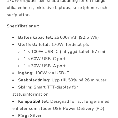
170W erbjuder den snabb laddning för en mängd
olika enheter, inklusive laptops, smartphones och
surfplattor.
Specifikationer:
Batterikapacitet:
25 000 mAh (92,5 Wh)
Uteffekt:
Totalt 170W, fördelat på:
1 × 100W USB-C (inbyggd kabel, 67 cm)
1 × 60W USB-C port
1 × 30W USB-A port
Ingång:
100W via USB-C
Snabbladdning:
Upp till 50% på 26 minuter
Skärm:
Smart TFT-display för
statusinformation
Kompatibilitet:
Designad för att fungera med
enheter som stöder USB Power Delivery (PD)
Färg:
Silver