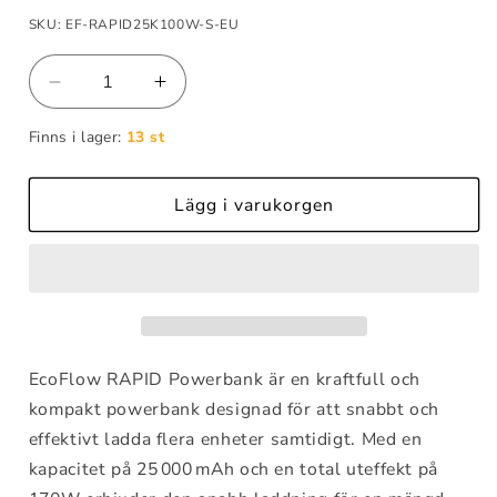
SKU: EF-RAPID25K100W-S-EU
Minska
Öka
kvantitet
kvantitet
Finns i lager:
13 st
för
för
EcoFlow
EcoFlow
RAPID
RAPID
Lägg i varukorgen
Inbyggda
Inbyggda
kablar
kablar
(25
(25
000
000
mAh
mAh
100/170W)
100/170W)
Silver
Silver
EcoFlow RAPID Powerbank är en kraftfull och
kompakt powerbank designad för att snabbt och
effektivt ladda flera enheter samtidigt. Med en
kapacitet på 25 000 mAh och en total uteffekt på