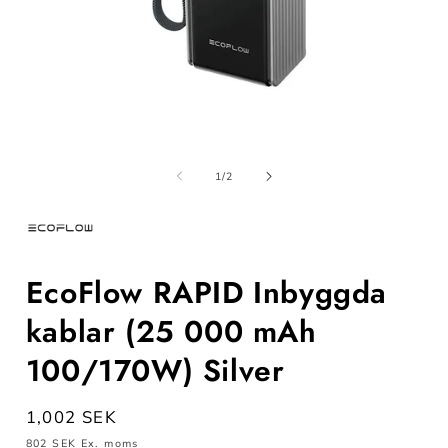
Öppna
mediet
m
1
av
1
/
2
i
i
modalfönster
m
EcoFlow RAPID Inbyggda
kablar (25 000 mAh
100/170W) Silver
Ordinarie
1,002 SEK
pris
802 SEK
Ex. moms