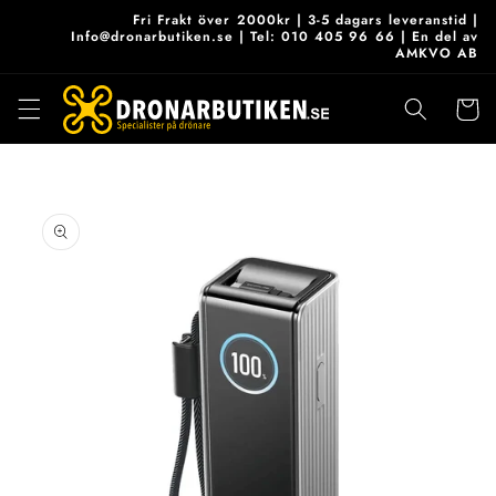
vidare
Fri Frakt över 2000kr | 3-5 dagars leveranstid |
till
Info@dronarbutiken.se | Tel: 010 405 96 66 | En del av
AMKVO AB
innehåll
Varukor
 vidare till
roduktinformation