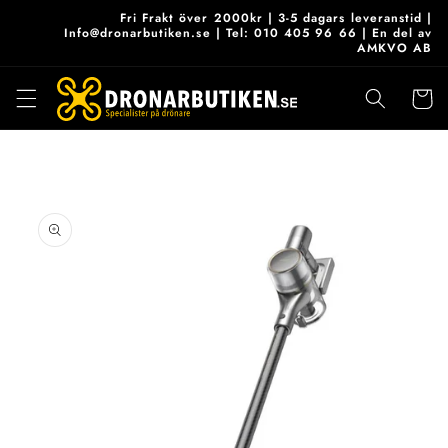
vidare
Fri Frakt över 2000kr | 3-5 dagars leveranstid |
till
Info@dronarbutiken.se | Tel: 010 405 96 66 | En del av
AMKVO AB
innehåll
Varukor
 vidare till
roduktinformation