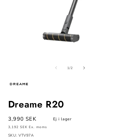
Öppna
mediet
1
m
i
av
1
/
2
modalfönster
i
m
Dreame R20
Ordinarie
3,990 SEK
Ej i lager
pris
3,192 SEK
Ex. moms
SKU: VTV97A