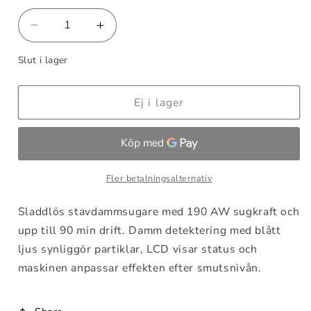
Minska
Öka
kvantitet
kvantitet
Slut i lager
för
för
Dreame
Dreame
R20
R20
Ej i lager
Fler betalningsalternativ
Sladdlös stavdammsugare med 190 AW sugkraft och
upp till 90 min drift. Damm detektering med blått
ljus synliggör partiklar, LCD visar status och
maskinen anpassar effekten efter smutsnivån.