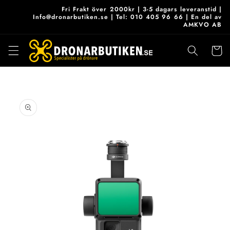
vidare
Fri Frakt över 2000kr | 3-5 dagars leveranstid |
till
Info@dronarbutiken.se | Tel: 010 405 96 66 | En del av
AMKVO AB
innehåll
Varukor
 vidare till
roduktinformation