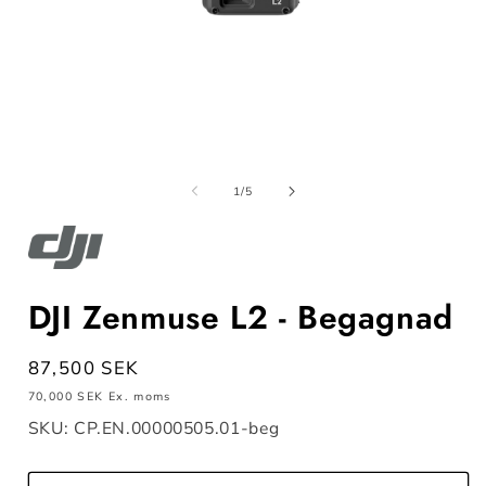
Öppna
mediet
m
1
av
1
/
5
i
i
modalfönster
m
DJI Zenmuse L2 - Begagnad
Ordinarie
87,500 SEK
pris
70,000 SEK
Ex. moms
SKU: CP.EN.00000505.01-beg