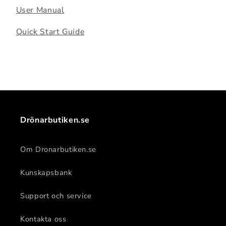
e
User Manual
h
Quick Start Guide
å
l
l
s
o
m
k
Drönarbutiken.se
a
n
Om Dronarbutiken.se
d
ö
Kunskapsbank
l
j
Support och service
a
s
Kontakta oss