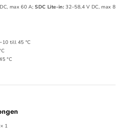
DC, max 60 A;
SDC Lite-in:
32–58,4 V DC, max 8
−10 till 45 °C
 °C
 45 °C
tongen
 × 1