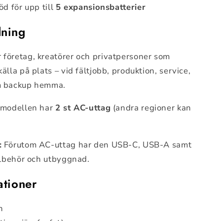
öd för upp till
5 expansionsbatterier
dning
 företag, kreatörer och privatpersoner som
älla på plats – vid fältjobb, produktion, service,
om backup hemma.
modellen har
2 st AC-uttag
(andra regioner kan
:
Förutom AC-uttag har den USB-C, USB-A samt
illbehör och utbyggnad.
ationer
h