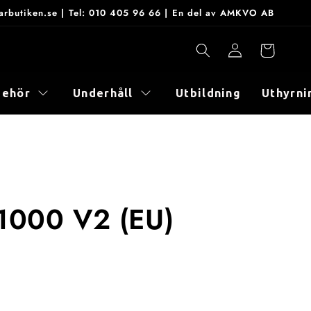
onarbutiken.se | Tel: 010 405 96 66 | En del av AMKVO AB
Logga
Varukorg
in
behör
Underhåll
Utbildning
Uthyrni
 1000 V2 (EU)