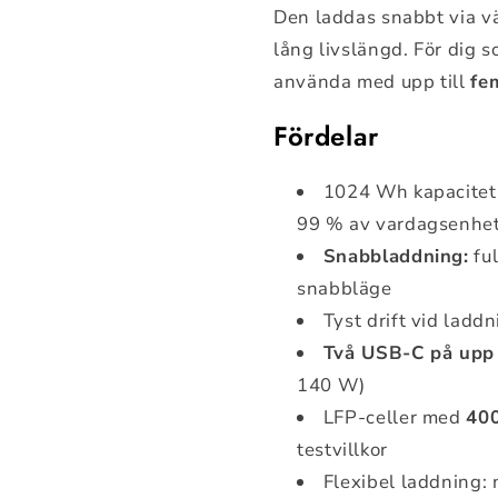
Den laddas snabbt via 
lång livslängd. För dig s
använda med upp till
fe
Fördelar
1024 Wh kapacitet
99 % av vardagsenhete
Snabbladdning:
ful
snabbläge
Tyst drift vid ladd
Två USB-C på upp 
140 W)
LFP-celler med
400
testvillkor
Flexibel laddning: 