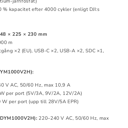
itium-järnfosfat)
 % kapacitet efter 4000 cykler (enligt DJI:s
48 × 225 × 230 mm
00 m
gång ×2 (EU), USB-C ×2, USB-A ×2, SDC ×1,
 DYM1000V2H):
0 V AC, 50/60 Hz, max 10,9 A
 W per port (5V/3A, 9V/2A, 12V/2A)
0 W per port (upp till 28V/5A EPR)
, DYM1000V2H):
220–240 V AC, 50/60 Hz, max