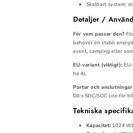
Skalbart system: st
Detaljer / Använ
För vem passar den?
För
behöver en stabil energik
event, camping eller s
EU-variant (viktigt):
EU-
ha 4).
Portar och anslutningar
DJI:s SDC/SDC Lite för t
Tekniska specifik
Kapacitet:
1024 W