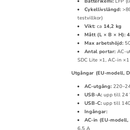
Batterikemi:
LFP (l
Cykellivslängd:
>80
testvillkor)
Vikt:
ca
14,2 kg
Mått (L × B × H):
4
Max arbetshöjd:
50
Antal portar:
AC-ut
SDC Lite ×1, AC-in ×1
Utgångar (EU-modell,
AC-utgång:
220–24
USB-A:
upp till 24
USB-C:
upp till 14
Ingångar:
AC-in (EU-modell
6,5 A