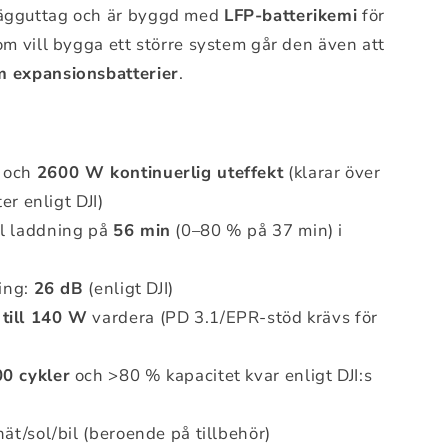
vägguttag och är byggd med
LFP-batterikemi
för
om vill bygga ett större system går den även att
m expansionsbatterier
.
 och
2600 W kontinuerlig uteffekt
(klarar över
r enligt DJI)
l laddning på
56 min
(0–80 % på 37 min) i
ning:
26 dB
(enligt DJI)
till 140 W
vardera (PD 3.1/EPR-stöd krävs för
0 cykler
och >80 % kapacitet kvar enligt DJI:s
nät/sol/bil (beroende på tillbehör)