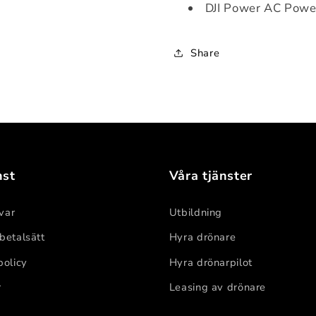
DJI Power AC Powe
Share
nst
Våra tjänster
var
Utbildning
 betalsätt
Hyra drönare
policy
Hyra drönarpilot
r
Leasing av drönare