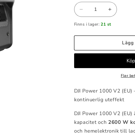
Minska
Öka
kvantitet
kvantitet
Finns i lager:
21 st
för
för
DJI
DJI
Power
Power
Lägg 
1000
1000
V2
V2
(EU)
(EU)
Fler be
DJI Power 1000 V2 (EU) 
kontinuerlig uteffekt
DJI Power 1000 V2 (EU) 
kapacitet och
2600 W ko
och hemelektronik till l