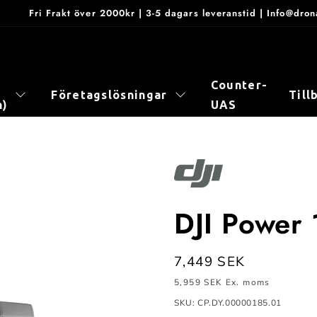
Fri Frakt över 2000kr | 3-5 dagars leveranstid | Info@dr
Counter-
Företagslösningar
Till
n)
UAS
DJI Power
Ordinarie
7,449 SEK
pris
5,959 SEK
Ex. moms
SKU: CP.DY.00000185.01