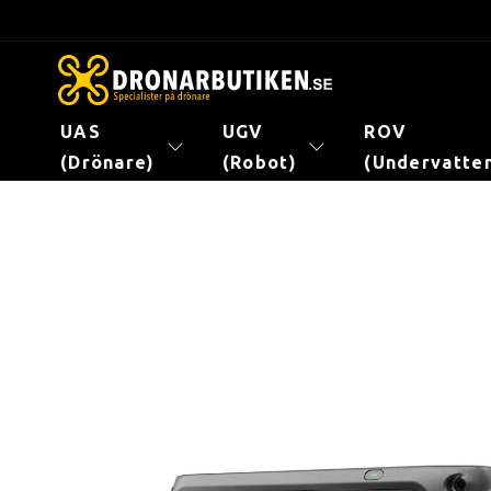
vidare
till
innehåll
UAS
UGV
ROV
(Drönare)
(Robot)
(Undervatte
Gå vidare till
produktinformation