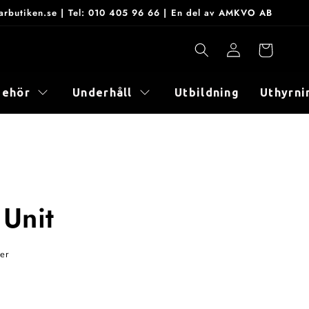
onarbutiken.se | Tel: 010 405 96 66 | En del av AMKVO AB
Logga
Varukorg
in
behör
Underhåll
Utbildning
Uthyrni
 Unit
ger