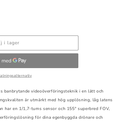
Ej i lager
talningsalternativ
I:s banbrytande videoöverföringsteknik i en lätt och
ngskvaliten är utmärkt med hög upplösning, låg latens
an har en 1/1,7-tums sensor och 155° superbred FOV,
överföringslösning för dina egenbyggda drönare och