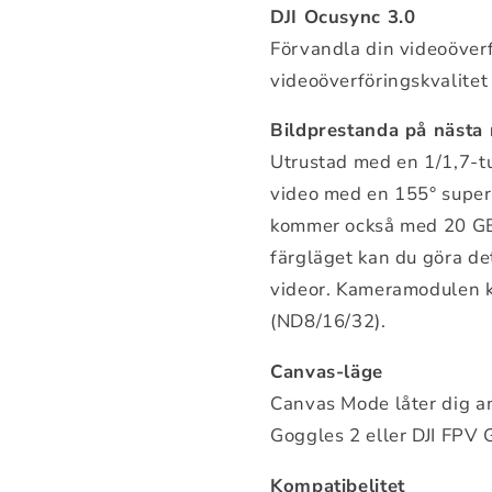
DJI Ocusync 3.0
Förvandla din videoöver
videoöverföringskvalitet
Bildprestanda på nästa 
Utrustad med en 1/1,7-tu
video med en 155° superb
kommer också med 20 GB
färgläget kan du göra det
videor. Kameramodulen k
(ND8/16/32).
Canvas-läge
Canvas Mode låter dig a
Goggles 2 eller DJI FPV 
Kompatibelitet