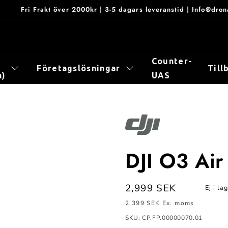
Fri Frakt över 2000kr | 3-5 dagars leveranstid | Info@dr
Counter-
Företagslösningar
Till
n)
UAS
DJI O3 Air
Ordinarie
2,999 SEK
Ej i la
pris
2,399 SEK
Ex. moms
SKU: CP.FP.00000070.01