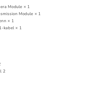
mera Module × 1
ansmission Module × 1
enn × 1
-1-kabel × 1
2
l 2