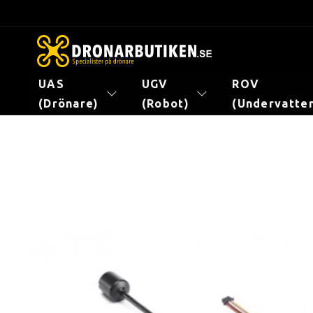
vidare
till
innehåll
UAS
UGV
ROV
(Drönare)
(Robot)
(Undervatte
Gå vidare till
produktinformation