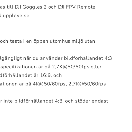
las till DJI Goggles 2 och DJI FPV Remote
d upplevelse
och testa i en öppen utomhus miljö utan
llgängligt när du använder bildförhållandet 4:3
specifikationen är på 2,7K@50/60fps eller
förhållandet är 16:9, och
kationen är på 4K@50/60fps, 2,7K@50/60fps
r inte bildförhållandet 4:3, och stöder endast