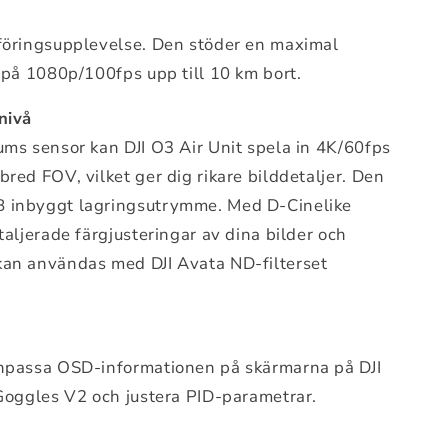
föringsupplevelse. Den stöder en maximal
 på 1080p/100fps upp till 10 km bort.
nivå
ms sensor kan DJI O3 Air Unit spela in 4K/60fps
red FOV, vilket ger dig rikare bilddetaljer. Den
 inbyggt lagringsutrymme. Med D-Cinelike
aljerade färgjusteringar av dina bilder och
an användas med DJI Avata ND-filterset
npassa OSD-informationen på skärmarna på DJI
Goggles V2 och justera PID-parametrar.