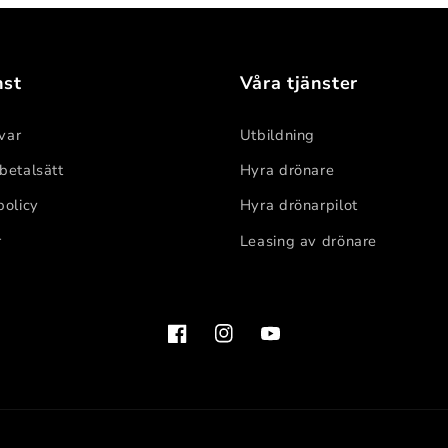
nst
Våra tjänster
var
Utbildning
 betalsätt
Hyra drönare
policy
Hyra drönarpilot
r
Leasing av drönare
Facebook
Instagram
YouTube