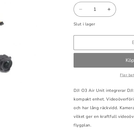
Minska
Öka
kvantitet
kvantitet
Slut i lager
för
för
DJI
DJI
O3
O3
Air
Air
Unit
Unit
Fler be
DJI O3 Air Unit integrerar DJ
kompakt enhet. Videoöverföri
och har lång räckvidd. Kamer
vilket ger en kraftfull video
flygplan.