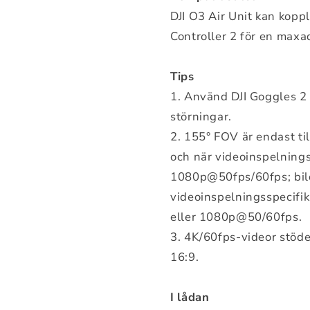
DJI O3 Air Unit kan kopp
Controller 2 för en maxa
Tips
1. Använd DJI Goggles 2 
störningar.
2. 155° FOV är endast ti
och när videoinspelnings
1080p@50fps/60fps; bild
videoinspelningsspecifi
eller 1080p@50/60fps.
3. 4K/60fps-videor stöde
16:9.
I
lådan