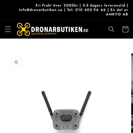
vidare
Fri Frakt över 2000kr | 3-5 dagars leveranstid |
till
Info@dronarbutiken.se | Tel: 010 405 96 66 | En del av
AMKVO AB
innehåll
Varukor
 vidare till
roduktinformation