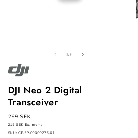
Öppna
mediet
m
1
av
1
/
3
i
i
modalfönster
m
DJI Neo 2 Digital
Transceiver
Ordinarie
269 SEK
pris
215 SEK
Ex. moms
SKU: CP.FP.00000276.01