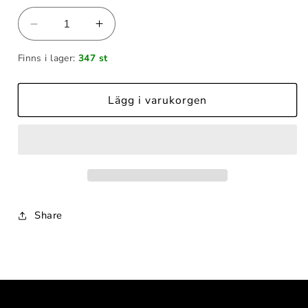
Minska
Öka
kvantitet
kvantitet
Finns i lager:
347 st
för
för
DJI
DJI
Neo
Neo
Lägg i varukorgen
2
2
Digital
Digital
Transceiver
Transceiver
Share