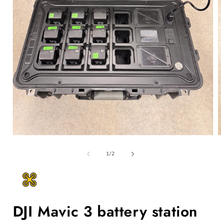
Öppna
mediet
m
1
av
1
/
2
i
i
modalfönster
m
DJI Mavic 3 battery station