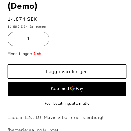
(Demo)
Ordinarie
14,874 SEK
pris
11,899 SEK
Ex. moms
Minska
Öka
kvantitet
kvantitet
Finns i lager:
1 st
för
för
DJI
DJI
Mavic
Mavic
Lägg i varukorgen
3
3
battery
battery
station
station
(Demo)
(Demo)
Fler betalningsalternativ
Laddar 12st DJI Mavic 3 batterier samtidigt
(batterierna ingår inte)