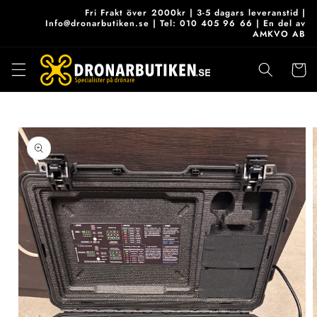
vidare
Fri Frakt över 2000kr | 3-5 dagars leveranstid |
till
Info@dronarbutiken.se | Tel: 010 405 96 66 | En del av
AMKVO AB
innehåll
Varukor
 vidare till
roduktinformation