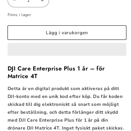
Minska
Öka
kvantitet
kvantitet
Finns i lager
för
för
DJI
DJI
Matrice
Matrice
Lägg i varukorgen
4T
4T
-
-
Care
Care
Enterprise
Enterprise
Plus
Plus
DJI Care Enterprise Plus 1 år – för
Matrice 4T
Detta är en digital produkt som aktiveras på ditt
DJI-konto med en unik kod efter köp. Du får koden
skickad till dig elektroniskt så snart som möjligt
efter beställning, och detta förlänger ditt skydd
med
DJI Care Enterprise Plus
för
1 år
på din
drönare
DJI Matrice 4T
. Inget fysiskt paket skickas.