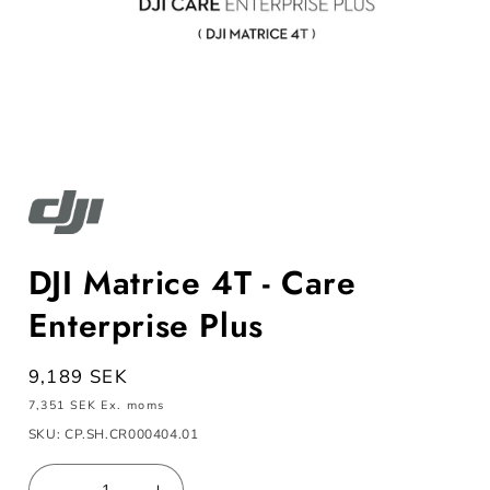
Öppna
mediet
1
i
modalfönster
DJI Matrice 4T - Care
Enterprise Plus
Ordinarie
9,189 SEK
pris
7,351 SEK
Ex. moms
SKU: CP.SH.CR000404.01