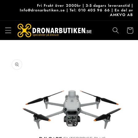
vidare
Fri Frakt över 2000kr | 3-5 dagars leveranstid |
till
Info@dronarbutiken.se | Tel: 010 405 96 66 | En del av
AMKVO AB
innehåll
Varukor
 vidare till
roduktinformation