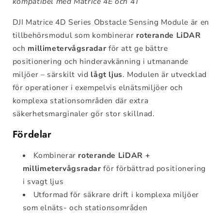
kompatibel med Matrice 4E och 4T
DJI Matrice 4D Series Obstacle Sensing Module är en
tillbehörsmodul som kombinerar
roterande LiDAR
och
millimetervågsradar
för att ge bättre
positionering och hinderavkänning i utmanande
miljöer – särskilt vid
lågt ljus
. Modulen är utvecklad
för operationer i exempelvis elnätsmiljöer och
komplexa stationsområden där extra
säkerhetsmarginaler gör stor skillnad.
Fördelar
Kombinerar
roterande LiDAR +
millimetervågsradar
för förbättrad positionering
i svagt ljus
Utformad för säkrare drift i komplexa miljöer
som elnäts- och stationsområden