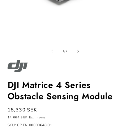
Öppna
mediet
m
1
av
1
/
2
i
i
modalfönster
m
DJI Matrice 4 Series
Obstacle Sensing Module
Ordinarie
18,330 SEK
pris
14,664 SEK
Ex. moms
SKU: CP.EN.00000648.01