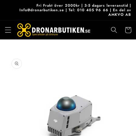
vidare
Fri Frakt över 2000kr | 3-5 dagars leveranstid |
till
Info@dronarbutiken.se | Tel: 010 405 96 66 | En del av
AMKVO AB
innehåll
Varukor
 vidare till
roduktinformation