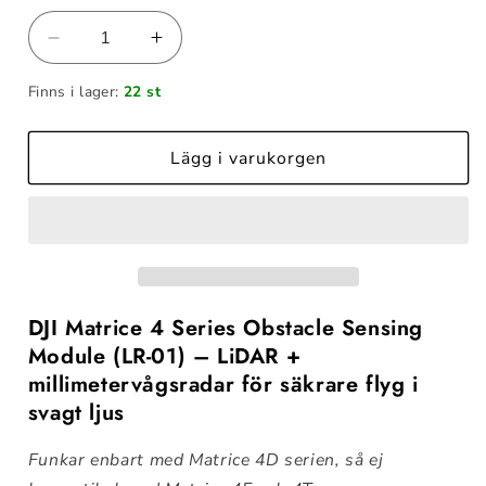
Minska
Öka
kvantitet
kvantitet
Finns i lager:
22 st
för
för
DJI
DJI
Matrice
Matrice
Lägg i varukorgen
4
4
Series
Series
Obstacle
Obstacle
Sensing
Sensing
Module
Module
DJI Matrice 4 Series Obstacle Sensing
Module (LR-01) – LiDAR +
millimetervågsradar för säkrare flyg i
svagt ljus
Funkar enbart med Matrice 4D serien, så ej