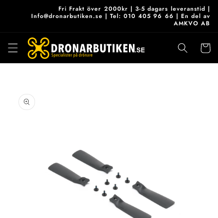
vidare
Fri Frakt över 2000kr | 3-5 dagars leveranstid |
till
Info@dronarbutiken.se | Tel: 010 405 96 66 | En del av
AMKVO AB
innehåll
Varukor
 vidare till
roduktinformation