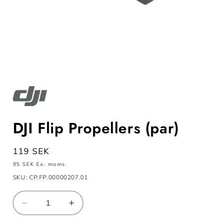
Öppna
mediet
1
i
modalfönster
DJI Flip Propellers (par)
Ordinarie
119 SEK
pris
95 SEK
Ex. moms
SKU: CP.FP.00000207.01
Minska
Öka
kvantitet
kvantitet