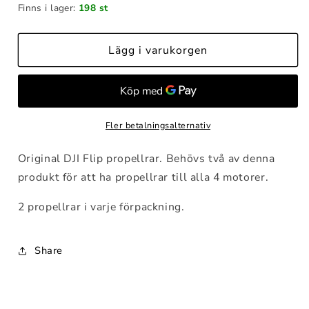
Finns i lager:
198 st
för
för
DJI
DJI
Flip
Flip
Lägg i varukorgen
Propellers
Propellers
(par)
(par)
Fler betalningsalternativ
Original DJI Flip propellrar. Behövs två av denna
produkt för att ha propellrar till alla 4 motorer.
2 propellrar i varje förpackning.
Share