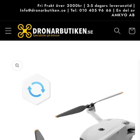
vidare
Fri Frakt över 2000kr | 3-5 dagars leveranstid |
till
Info@dronarbutiken.se | Tel: 010 405 96 66 | En del av
AMKVO AB
innehåll
Varukor
 vidare till
roduktinformation