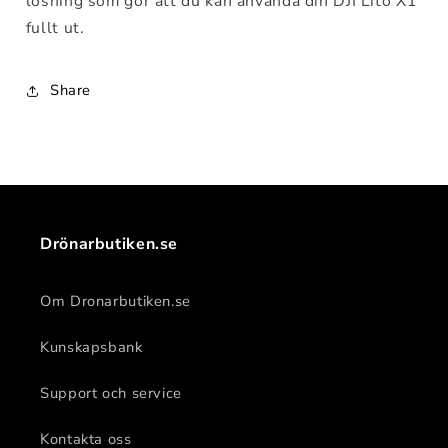
lösning som gör att du kan använda din DJI Lito X1
fullt ut.
Share
Drönarbutiken.se
Om Dronarbutiken.se
Kunskapsbank
Support och service
Kontakta oss