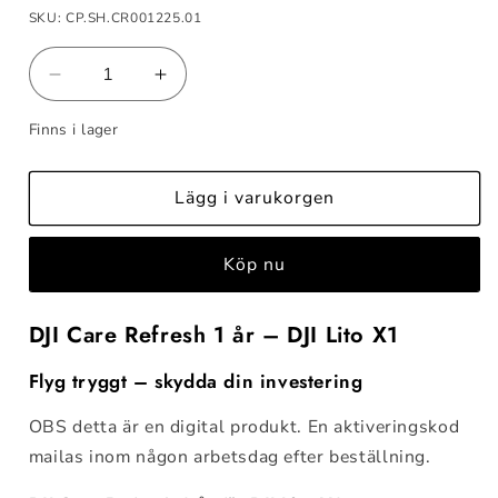
SKU: CP.SH.CR001225.01
Minska
Öka
kvantitet
kvantitet
Finns i lager
för
för
DJI
DJI
Care
Care
Lägg i varukorgen
Refresh
Refresh
1
1
år
år
Köp nu
(DJI
(DJI
Lito
Lito
X1)
X1)
DJI Care Refresh 1 år – DJI Lito X1
EU
EU
Flyg tryggt – skydda din investering
OBS detta är en digital produkt. En aktiveringskod
mailas inom någon arbetsdag efter beställning.