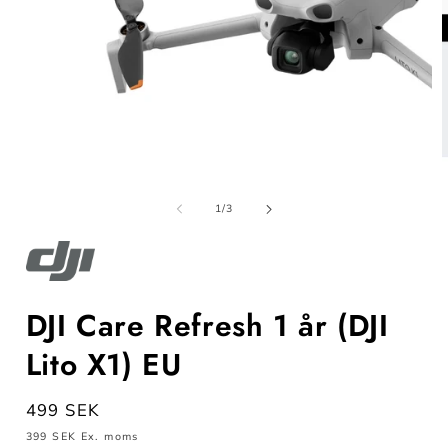
Öppna
mediet
m
1
av
1
/
3
i
i
modalfönster
m
DJI Care Refresh 1 år (DJI
Lito X1) EU
Ordinarie
499 SEK
pris
399 SEK
Ex. moms