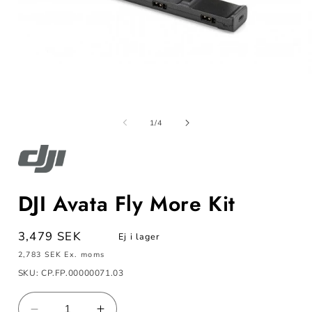
Öppna
mediet
m
1
av
1
/
4
i
i
modalfönster
m
DJI Avata Fly More Kit
Ordinarie
3,479 SEK
Ej i lager
pris
2,783 SEK
Ex. moms
SKU: CP.FP.00000071.03