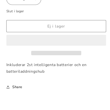
Minska
Öka
kvantitet
kvantitet
Slut i lager
för
för
DJI
DJI
Avata
Avata
Ej i lager
Fly
Fly
More
More
Kit
Kit
Inkluderar 2st intelligenta batterier och en
batteriladdningshub
Share