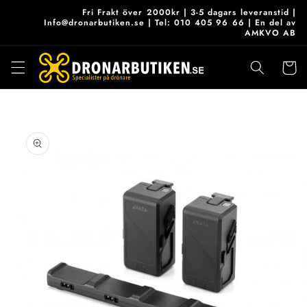
vidare
Fri Frakt över 2000kr | 3-5 dagars leveranstid |
till
Info@dronarbutiken.se | Tel: 010 405 96 66 | En del av
AMKVO AB
innehåll
Varukor
 vidare till
roduktinformation