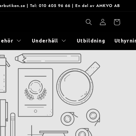
onarbutiken.se | Tel: 010 405 96 66 | En del av AMKVO AB
Logga
Varukorg
in
behör
Underhåll
Utbildning
Uthyrni