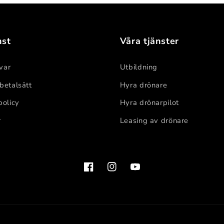
nst
Våra tjänster
var
Utbildning
 betalsätt
Hyra drönare
policy
Hyra drönarpilot
r
Leasing av drönare
Facebook
Instagram
YouTube