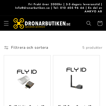
vidare
Fri Frakt över 2000kr | 3-5 dagars leveranstid |
till
Info@dronarbutiken.se | Tel: 010 405 96 66 | En del av
AMKVO AB
innehåll
Varukor
Filtrera och sortera
5 produkter