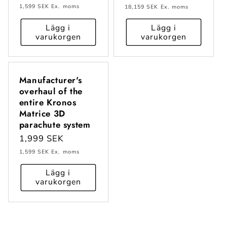
pris
pris
1,599 SEK
Ex. moms
18,159 SEK
Ex. moms
Lägg i
Lägg i
varukorgen
varukorgen
Manufacturer's
overhaul of the
entire Kronos
Matrice 3D
parachute system
Ordinarie
1,999 SEK
pris
1,599 SEK
Ex. moms
Lägg i
varukorgen