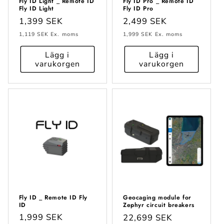
Fly ID Light _ Remote ID
Fly ID Pro _ Remote ID
Fly ID Light
Fly ID Pro
Ordinarie
1,399 SEK
Ordinarie
2,499 SEK
pris
pris
1,119 SEK
Ex. moms
1,999 SEK
Ex. moms
Lägg i
Lägg i
varukorgen
varukorgen
Fly ID _ Remote ID Fly
Geocaging module for
ID
Zephyr circuit breakers
Ordinarie
1,999 SEK
Ordinarie
22,699 SEK