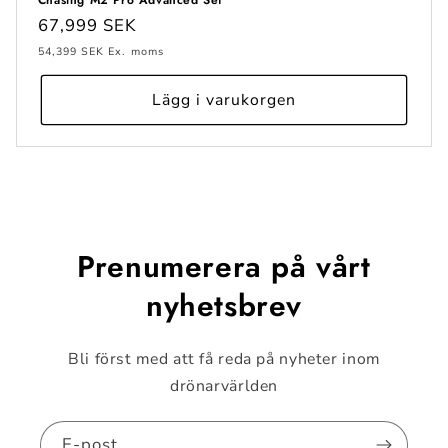
Chasing M2 Pro Advanced Set
Ordinarie
67,999 SEK
pris
54,399 SEK
Ex. moms
Lägg i varukorgen
Prenumerera på vårt
nyhetsbrev
Bli först med att få reda på nyheter inom
drönarvärlden
E-post