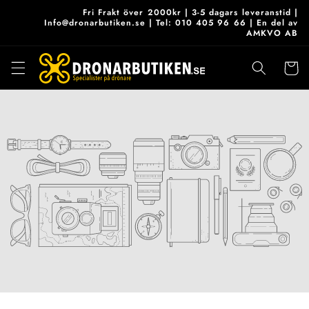
vidare
Fri Frakt över 2000kr | 3-5 dagars leveranstid |
till
Info@dronarbutiken.se | Tel: 010 405 96 66 | En del av
AMKVO AB
innehåll
Varukor