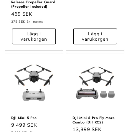
Release Propeller Guard
(Propeller Included)
Ordinarie
469 SEK
pris
375 SEK
Ex. moms
Lägg i
Lägg i
varukorgen
varukorgen
DJI Mini 5 Pro
DJI Mini 5 Pro Fly More
Combo (DJI RC2)
Ordinarie
9,499 SEK
Ordinarie
13,399 SEK