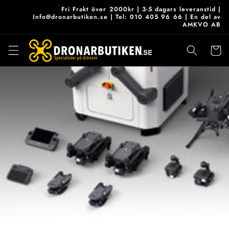
vidare
Fri Frakt över 2000kr | 3-5 dagars leveranstid |
till
Info@dronarbutiken.se | Tel: 010 405 96 66 | En del av
AMKVO AB
innehåll
Varukor