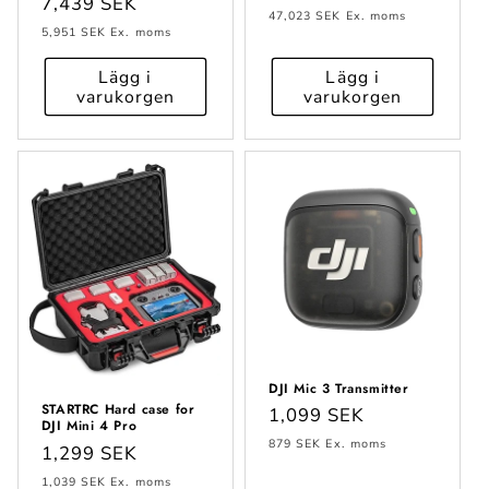
Ordinarie
7,439 SEK
pris
47,023 SEK
Ex. moms
pris
5,951 SEK
Ex. moms
Lägg i
Lägg i
varukorgen
varukorgen
DJI Mic 3 Transmitter
STARTRC Hard case for
Ordinarie
1,099 SEK
DJI Mini 4 Pro
pris
879 SEK
Ex. moms
Ordinarie
1,299 SEK
pris
1,039 SEK
Ex. moms