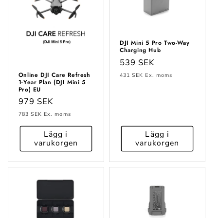
DJI Mini 5 Pro Two-Way
Charging Hub
Ordinarie
539 SEK
pris
Online DJI Care Refresh
431 SEK
Ex. moms
1-Year Plan (DJI Mini 5
Pro) EU
Ordinarie
979 SEK
pris
783 SEK
Ex. moms
Lägg i
Lägg i
varukorgen
varukorgen