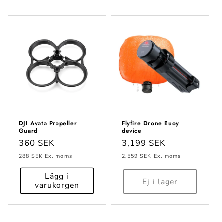
DJI Avata Propeller
Flyfire Drone Buoy
Guard
device
Ordinarie
360 SEK
Ordinarie
3,199 SEK
pris
pris
288 SEK
Ex. moms
2,559 SEK
Ex. moms
Lägg i
Ej i lager
varukorgen