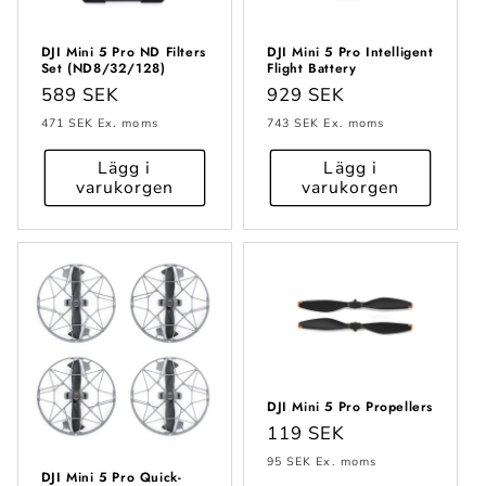
DJI Mini 5 Pro ND Filters
DJI Mini 5 Pro Intelligent
Set (ND8/32/128)
Flight Battery
Ordinarie
589 SEK
Ordinarie
929 SEK
pris
pris
471 SEK
Ex. moms
743 SEK
Ex. moms
Lägg i
Lägg i
varukorgen
varukorgen
DJI Mini 5 Pro Propellers
Ordinarie
119 SEK
pris
95 SEK
Ex. moms
DJI Mini 5 Pro Quick-