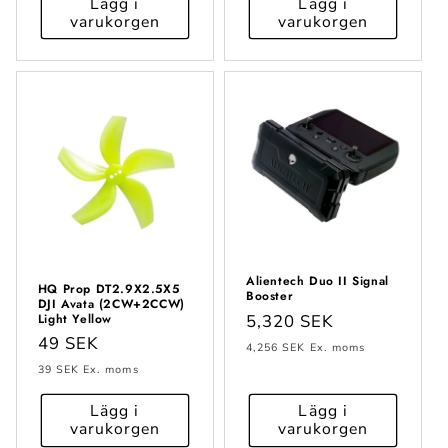
Lägg i
Lägg i
varukorgen
varukorgen
Alientech Duo II Signal
HQ Prop DT2.9X2.5X5
Booster
DJI Avata (2CW+2CCW)
Ordinarie
5,320 SEK
Light Yellow
Ordinarie
49 SEK
pris
4,256 SEK
Ex. moms
pris
39 SEK
Ex. moms
Lägg i
Lägg i
varukorgen
varukorgen