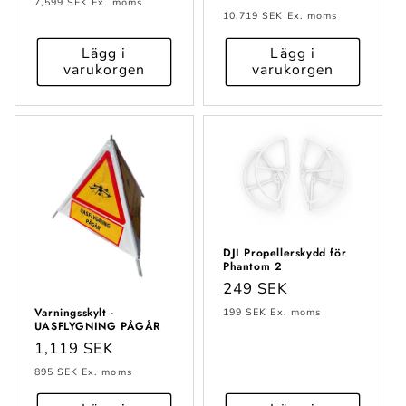
pris
7,599 SEK
Ex. moms
pris
10,719 SEK
Ex. moms
Lägg i
Lägg i
varukorgen
varukorgen
DJI Propellerskydd för
Phantom 2
Ordinarie
249 SEK
pris
Varningsskylt -
199 SEK
Ex. moms
UASFLYGNING PÅGÅR
Ordinarie
1,119 SEK
pris
895 SEK
Ex. moms