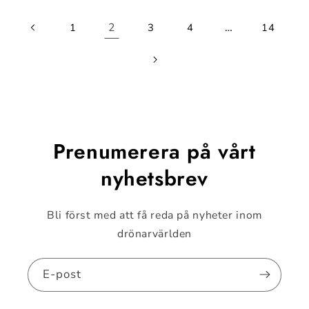
2
…
1
3
4
14
Prenumerera på vårt
nyhetsbrev
Bli först med att få reda på nyheter inom
drönarvärlden
E-post