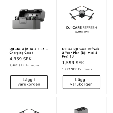
DJI Mic 3 (2 TX + 1 RX +
Online DJI Care Refresh
Charging Case)
2-Year Plan (DJI Mini 5
Pro) EU
Ordinarie
4,359 SEK
Ordinarie
1,599 SEK
pris
3,487 SEK
Ex. moms
pris
1,279 SEK
Ex. moms
Lägg i
Lägg i
varukorgen
varukorgen