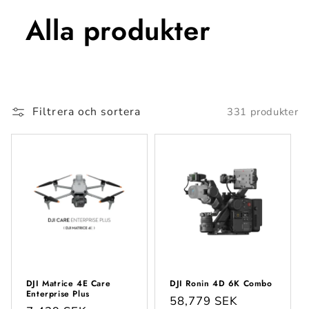
Alla produkter
Filtrera och sortera
331 produkter
DJI Matrice 4E Care
DJI Ronin 4D 6K Combo
Enterprise Plus
Ordinarie
58,779 SEK